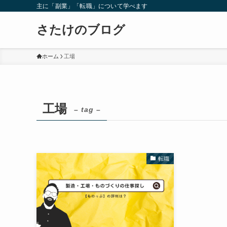
主に「副業」「転職」について学べます
さたけのブログ
ホーム
工場
工場
– tag –
転職