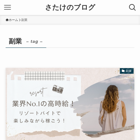
さたけのブログ
ホーム
副業
副業
– tag –
副業