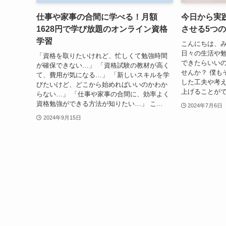
仕事や家事の合間に学べる！月額
今日から実
1628円で学び放題のオンライン資格
させる5つ
学習
こんにちは、みな
日々の生活や勉
「資格を取りたいけれど、忙しくて勉強時間
できたらいいの
が確保できない…」 「資格試験の教材が高く
せんか？ 僕も
て、費用が気になる…」 「新しいスキルを学
した工夫や考
びたいけど、どこから始めればいいのかわか
上げることがで
らない…」 「仕事や家事の合間に、効率よく
資格勉強ができる方法が知りたい…」 こ...
2024年7月6日
2024年9月15日