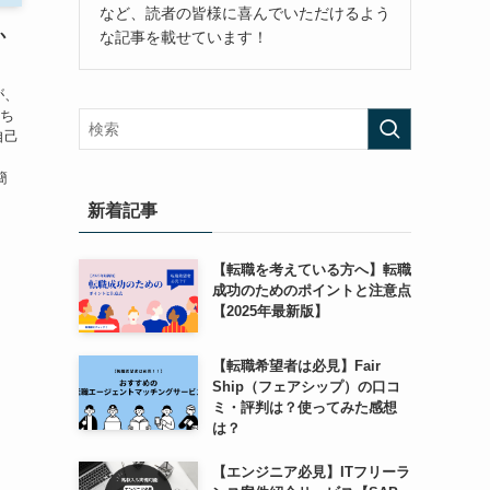
など、読者の皆様に喜んでいただけるよう
か
な記事を載せています！
が、
持ち
自己
簡
新着記事
【転職を考えている方へ】転職
成功のためのポイントと注意点
【2025年最新版】
【転職希望者は必見】Fair
Ship（フェアシップ）の口コ
ミ・評判は？使ってみた感想
は？
【エンジニア必見】ITフリーラ