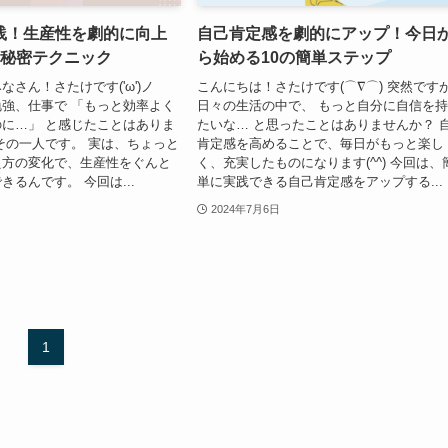
践！生産性を劇的に向上
自己肯定感を劇的にアップ！今日
の秘密テクニック
ら始める10の簡単ステップ
さん！さたけです('ω')ノ
こんにちは！さたけです(⌒∇⌒) 突然です
強、仕事で 「もっと効率よく
日々の生活の中で、 もっと自分に自信を
に…」 と感じたことはありま
たいな… と思ったことはありませんか？ 
その一人です。 実は、ちょっと
肯定感を高めることで、毎日がもっと楽し
え方の変化で、生産性をぐんと
く、充実したものになります(^^) 今回は、
きるんです。 今回は...
単に実践できる自己肯定感をアップする...
2024年7月6日
1