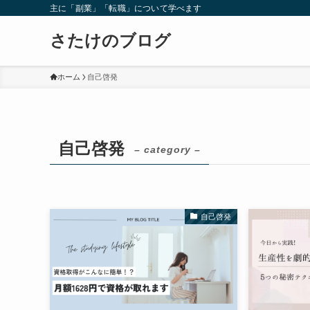
主に「副業」「転職」について学べます
さたけのブログ
ホーム
自己啓発
自己啓発
– category –
自己啓発